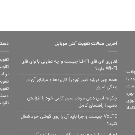
آخرین مقالات تقویت آنتن موبایل
دستر
تقویت
فناوری لای فای Li-Fi چیست و چه تفاوتی با وای فای
تقویت
Wi-Fi دارد؟
ولات
برنام
 فعالیت خود را
همه چیز درباره فیبر نوری | کاربردها و مزایای آن در
تقویت
عات
زندگی امروز
تقویت
هره
دستگا
چگونه آنتن دهی مودم سیم کارتی خود را افزایش
لوژی
تقویت
دهیم؟ راهنمای کامل
املا
VoLTE چیست و چرا باید آن را روی گوشی خود فعال
کنید؟