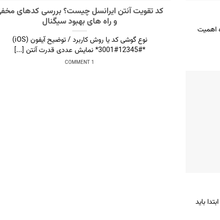
کد تقویت آنتن ایرانسل چیست؟ بررسی کدهای مخف
و راه های بهبود سیگنال
ه اهمیت
نوع گوشی کد یا روش کاربرد / توضیح آیفون (iOS)
*3001#12345#* نمایش عددی قدرت آنتن [...]
1 COMMENT
تدا باید