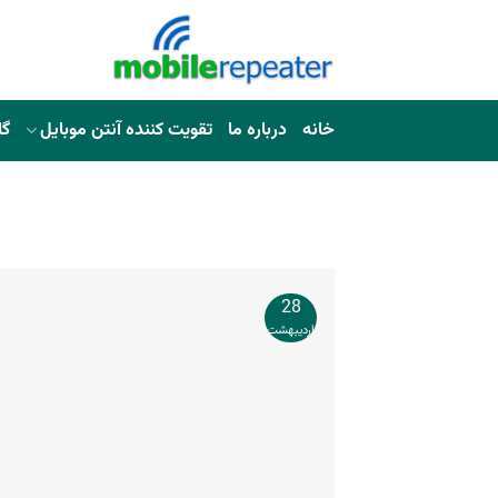
خانه
درباره ما
تقویت کننده آنتن موبایل
گا
28
اردیبهشت