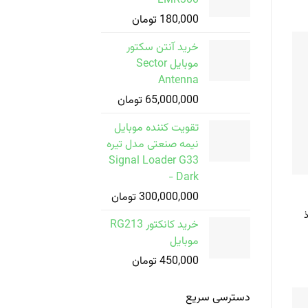
LMR300
180,000
تومان
خرید آنتن سکتور
موبایل Sector
Antenna
65,000,000
تومان
تقویت کننده موبایل
نیمه صنعتی مدل تیره
Signal Loader G33
- Dark
300,000,000
تومان
خرید کانکتور RG213
موبایل
450,000
تومان
دسترسی سریع