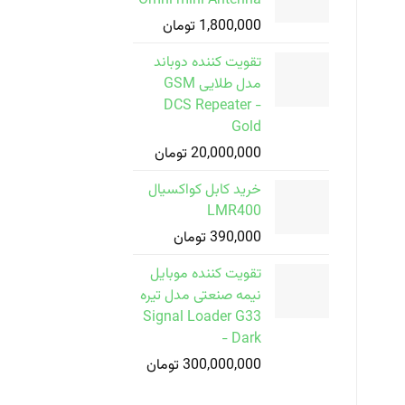
Omni mini Antenna
1,800,000
تومان
تقویت کننده دوباند
مدل طلایی GSM
DCS Repeater -
Gold
20,000,000
تومان
خرید کابل کواکسیال
LMR400
390,000
تومان
تقویت کننده موبایل
نیمه صنعتی مدل تیره
Signal Loader G33
- Dark
300,000,000
تومان