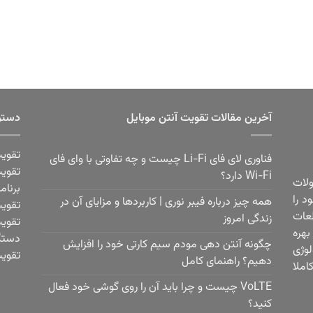
آخرین مقالات تقویت آنتن موبایل
دستر
تقویت
فناوری لای فای Li-Fi چیست و چه تفاوتی با وای فای
تقویت
Wi-Fi دارد؟
ولات
برنام
 فعالیت خود را
همه چیز درباره فیبر نوری | کاربردها و مزایای آن در
تقویت
عات
زندگی امروز
تقویت
هره
دستگا
چگونه آنتن دهی مودم سیم کارتی خود را افزایش
لوژی
تقویت
دهیم؟ راهنمای کامل
املا
VoLTE چیست و چرا باید آن را روی گوشی خود فعال
کنید؟