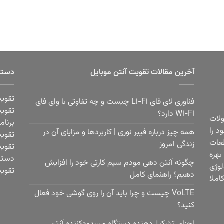
آخرین مقالات تقویت آنتن موبایل
دستر
تقویت
فناوری لای فای Li-Fi چیست و چه تفاوتی با وای فای
تقویت
Wi-Fi دارد؟
ولات
برنام
 فعالیت خود را
همه چیز درباره فیبر نوری | کاربردها و مزایای آن در
تقویت
عات
زندگی امروز
تقویت
هره
دستگا
چگونه آنتن دهی مودم سیم کارتی خود را افزایش
لوژی
تقویت
دهیم؟ راهنمای کامل
املا
VoLTE چیست و چرا باید آن را روی گوشی خود فعال
کنید؟