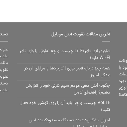
آخرین مقالات تقویت آنتن موبایل
دستر
تقویت
فناوری لای فای Li-Fi چیست و چه تفاوتی با وای فای
تقویت
Wi-Fi دارد؟
ولات
برنام
 فعالیت خود را
همه چیز درباره فیبر نوری | کاربردها و مزایای آن در
تقویت
عات
زندگی امروز
تقویت
هره
دستگا
چگونه آنتن دهی مودم سیم کارتی خود را افزایش
لوژی
تقویت
دهیم؟ راهنمای کامل
املا
VoLTE چیست و چرا باید آن را روی گوشی خود فعال
کنید؟
اجزای تشکیل‌دهنده دستگاه مسدودکننده آنتن