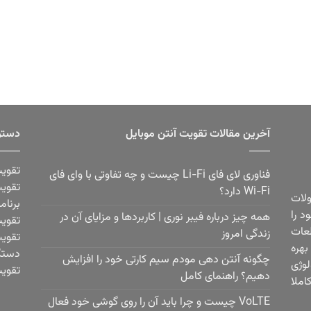
آخرین مقالات تقویت آنتن موبایل
دستر
تقویت
فناوری لای فای Li-Fi چیست و چه تفاوتی با وای فای
تقویت
Wi-Fi دارد؟
ولات
برنام
 فعالیت خود را
همه چیز درباره فیبر نوری | کاربردها و مزایای آن در
تقویت
عات
زندگی امروز
تقویت
هره
دستگا
چگونه آنتن دهی مودم سیم کارتی خود را افزایش
لوژی
تقویت
دهیم؟ راهنمای کامل
املا
VoLTE چیست و چرا باید آن را روی گوشی خود فعال