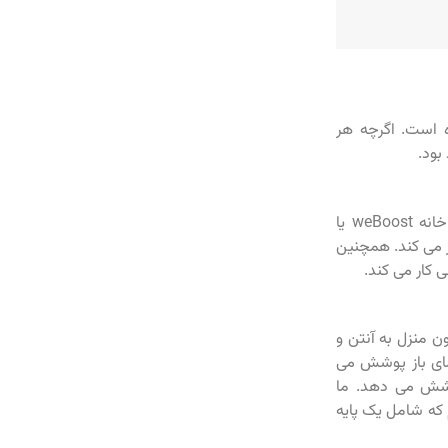
ه است. اگرچه هر
ود.
برای یک ساختمان کوچک، مثلاً چند صد فوت مربع، یک سیستم کوچک مانند اتاق خانه weBoost یا
بی کار می کند. همچنین
 کار می کند.
ن منزل به آنتن و
ار خوب در فضای باز پوشش می
ر را پوشش می دهد. ما
 از سیستم تقویت کننده سیگنال Home MultiRoom داریم که شامل یک پایه