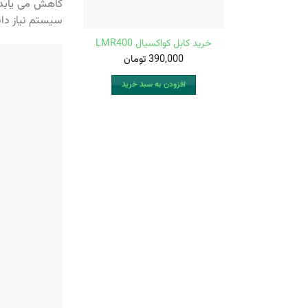
کاهش می یابد.
سیستم نیاز داش
خرید کابل کواکسیال LMR400
390,000
تومان
افزودن به سبد خرید