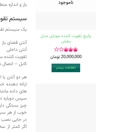
ناموجود
باز و اندازه م
سیستم تقوی
یک سیستم تقوی
پکیج تقویت کننده موبایل مدل
بنفش
آنتن فضای باز
آنتن داخلی
تقویت کننده سی
20,000,000
تومان
امتیاز
کابل – اتصال ه
3.00
اطلاعات بیشتر
از 5
هر دو آنتن با 
ارائه دهنده خد
های داده مانند
سپس دوباره در
چیز بستگی دار
خوب از هر سیست
در جایی نصب ک
اگر کمتر از س