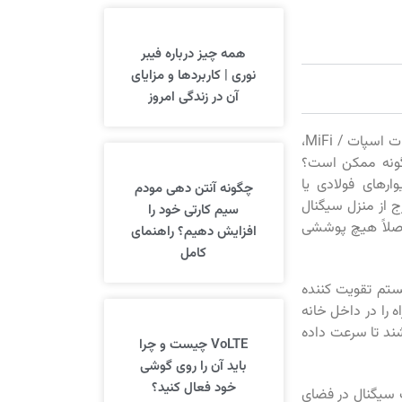
همه چیز درباره فیبر
نوری | کاربردها و مزایای
آن در زندگی امروز
آیا در آنتن دهی موبایل خود در کانکس و دریافت سیگنال تلفن همراه خوب به تلفن، هات اسپات / MiFi،
گونه ممکن است؟
رهای فولادی یا
چگونه آنتن دهی مودم
 از منزل سیگنال
سیم کارتی خود را
صلاً هیچ پوششی
افزایش دهیم؟ راهنمای
کامل
ستم تقویت کننده
را در داخل خانه
شند تا سرعت داده
VoLTE چیست و چرا
باید آن را روی گوشی
خود فعال کنید؟
 سیگنال در فضای