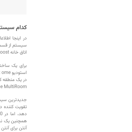
کدام سیستم
در اینجا اطلا
سیستم از قسم
اتاق خانه weBoost – مناطق کوچک
در یک منطقه کو
e MultiRoom
جدیدترین سیستم
آنتن برای آنتن