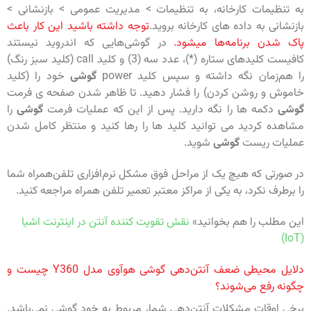
به تنظیمات کارخانه، به تنظیمات > مدیریت عمومی > بازنشانی >
بازنشانی به داده های کارخانه بروید.
توجه داشته باشید این کار باعث
پاک شدن برنامه‌ها میشود.
در گوشی‌هایی که اندروید نیستند
کافیست
کلیدهای ستاره (*)، عدد سه (3) و کلید call (کلید سبز رنگ)
را هم‌زمان نگه داشته و سپس کلید power
گوشی
خود را (کلید
خاموش و روشن کردن) را فشار دهید. تا ظاهر شدن صفحه ی فرمت
گوشی
دکمه ها را نگه دارید. پس از این که عملیات فرمت
گوشی
را
مشاهده کردید می توانید کلید ها را رها کنید و منتظر کامل شدن
عملیات ریست
گوشی
شوید.
در صورتی که هیچ یک از مراحل فوق مشکل نرم‌افزاری تلفن‌همراه شما
را برطرف نکرد، به یکی از مراکز معتبر تعمیر تلفن همراه مراجعه کنید.
این مطلب را هم بخوانید»
نقش تقویت کننده آنتن در اینترنت اشیا
(IoT)
دلایل محیطی ضعف آنتن‌دهی گوشی هوآوی مدل Y360 چیست و
چگونه رفع می‌شوند؟
برخی اوقات مشکلات آنتن‌دهی شما، مربوط به خود گوشی نمی‌باشد.