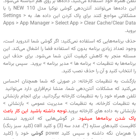
تلفن همراه‌ خود استفاده می‌کنید، داده‌ها بر روی هم انباشته می‌شود.
این داده‌ها می‌توانند آنتن‌دهی گوشی نوکیا مدل NEW 110 را با
مشکلاتی مواجع کنند برای پاک کردن این داده ها، به Settings >
Apps > App Manager > Select App > Clear Cache/Clear Data
بروید.
حذف برنامه‌هایی که استفاده نمی‌کنید: اگر گوشی شما اندروید است،
وجود تعداد زیادی برنامه بدون که استفاده فضا را اشغال می‌کند. این
مسئله منجر به کاهش کیفیت آنتن شما می‌شود. برای حذف این
برنامه‌ها به تنظیمات > برنامه ها > مدیر برنامه > بروید. سپس برنامه
را انتخاب کنید و آن را حذف نصب کنید.
بازگشت به تنظیمات کارخانه: در صورتی که شما همچنان احساس
می‌کنید که مشکلات آنتن‌دهی شما، منشا نرم‌افزاری دارد می‌توانید
تلفن همراه خود را به تنظیمات کارخانه برگردانید. برای انجام بازنشانی
به تنظیمات کارخانه، به تنظیمات > مدیریت عمومی > بازنشانی >
بازنشانی به داده های کارخانه بروید
.توجه داشته باشید این کار باعث
پاک شدن برنامه‌ها میشود
. در گوشی‌هایی که اندروید نیستند
کافیست
کلیدهای ستاره (*)، عدد سه (3) و کلید call (کلید سبز رنگ)
را هم‌زمان نگه داشته و سپس کلید power
گوشی
خود را (کلید