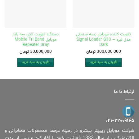
تقویت کننده موبایل نیمه صنعتی
دستگاه تقویت آنتن سه باند
مدل تیره Signal Loader G33 –
موبایل Mobile Tri Band
Repeater Gray
Dark
300,000,000
تومان
30,000,000
تومان
افزودن به سبد خرید
افزودن به سبد خرید
ارتباط با ما
۰۲۱-۲۲۰۰۹۱۴۵
شرکت موبایل ریپیتر پیشرو در زمینه عرضه محصولات مخابراتی و
الکترونیکی ، از سال 1383 فعالیت خود را آغاز کرد و پس از مدت