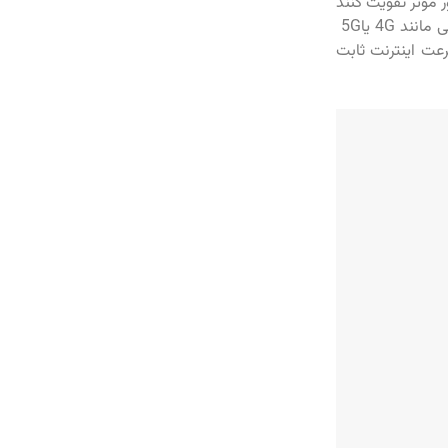
ر مؤثر تقویت کنند
تا اتصال اینترنتی بهتری تجربه شود. بنابراین، اگر مودم اینترنت شما به شبکه‌های موبایلی مانند 4G یا5G
رعت اینترنت ثابت