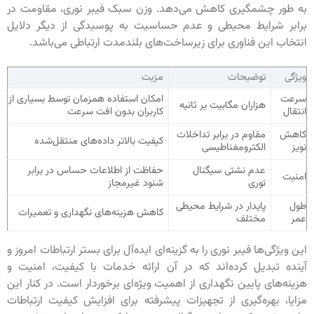
به طور چشمگیری کاهش می‌دهد. وزن سبک فیبر نوری، مقاومت در
برابر شرایط محیطی و عدم حساسیت به پوسیدگی از دیگر دلایل
انتخاب این فناوری برای زیرساخت‌های بلندمدت ارتباطی می‌باشد.
ویژگی
توضیحات
مزیت
سرعت
امکان استفاده همزمان توسط بسیاری از
هزاران مگابیت بر ثانیه
انتقال
کاربران بدون افت سرعت
کاهش
مقاوم در برابر تداخلات
کیفیت بالاتر داده‌های منتقل‌شده
نویز
الکترومغناطیسی
عدم نشتی سیگنال
حفاظت از اطلاعات حساس در برابر
امنیت
نوری
شنود غیرمجاز
طول
پایدار در شرایط محیطی
کاهش هزینه‌های نگهداری و تعمیرات
عمر
مختلف
این ویژگی‌ها فیبر نوری را به گزینه‌ای ایده‌آل برای بستر ارتباطات امروز و
آینده تبدیل کرده‌اند که در آن ارائه خدمات با کیفیت، امنیت و
هزینه‌های پایین نگهداری از اهمیت ویژه‌ای برخوردار است. در کنار این
مزایا، بهره‌گیری از تجهیزات پیشرفته برای افزایش کیفیت ارتباطات