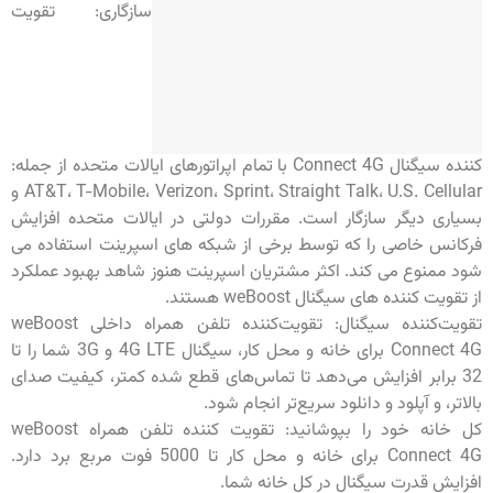
سازگاری: تقویت
کننده سیگنال Connect 4G با تمام اپراتورهای ایالات متحده از جمله:
AT&T، T-Mobile، Verizon، Sprint، Straight Talk، U.S. Cellular و
بسیاری دیگر سازگار است. مقررات دولتی در ایالات متحده افزایش
فرکانس خاصی را که توسط برخی از شبکه های اسپرینت استفاده می
شود ممنوع می کند. اکثر مشتریان اسپرینت هنوز شاهد بهبود عملکرد
از تقویت کننده های سیگنال weBoost هستند.
تقویت‌کننده سیگنال: تقویت‌کننده تلفن همراه داخلی weBoost
Connect 4G برای خانه و محل کار، سیگنال 4G LTE و 3G شما را تا
32 برابر افزایش می‌دهد تا تماس‌های قطع شده کمتر، کیفیت صدای
بالاتر، و آپلود و دانلود سریع‌تر انجام شود.
کل خانه خود را بپوشانید: تقویت کننده تلفن همراه weBoost
Connect 4G برای خانه و محل کار تا 5000 فوت مربع برد دارد.
افزایش قدرت سیگنال در کل خانه شما.