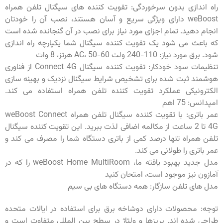
راه اندازی بدون سرخوردگی: تقویت کننده های سیگنال تلفن همراه
weBoost دارای ویژگی سریع و آسان هستند، نصب آن را خودتان
انجام دهید. تمام اجزای مورد نیاز برای نصب در آن گنجانده شده است
که باعث می شود یک تقویت کننده سیگنال شما یکپارچه راه اندازی
شود. برق مورد نیاز: 110-240 ولت AC، 50-60 هرتز، 8 وات
تنظیمات سود خودکار: تقویت کننده سیگنال Connect 4G از فناوری
هوشمند ثبت شده برای تشخیص شرایط سیگنال نزدیک و بهینه سازی
الکترونیکی عملکرد تقویت کننده تلفن همراه استفاده می کند.
امپدانس: 75 اهم
عمر باتری: با تقویت کننده سیگنال تلفن همراه weBoost Connect
4G تا 2 ساعت از مکالمه اضافی لذت ببرید. این تقویت کننده سیگنال
تلفن همراه تنها درصد کمی از باتری دستگاه شما را مصرف می کند و
عمر باتری را طولانی می کند.
مدل جدید بهبود یافته ما، weBoost Home MultiRoom را که در
آمازون نیز موجود است، امتحان کنید
مدل های تلفن سازگار: همه دستگاه های بی سیم
توجه: محصولات دارای دوشاخه برق برای استفاده در ایالات متحده
طراحی شده اند. پریزها و ولتاژ در سطح بین المللی متفاوت است و