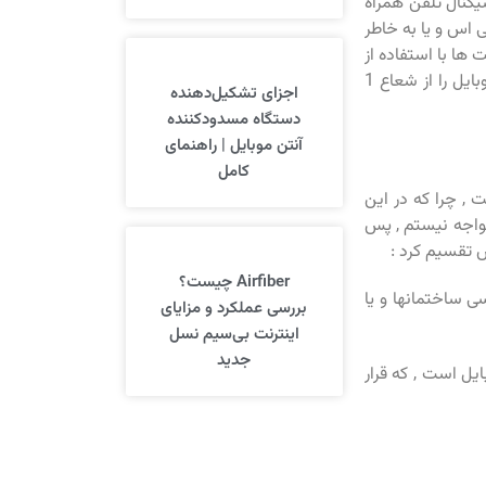
گنال تلفن همراه
 تی اس و یا به خاطر
 ها با استفاده از
یک ریپیتر توان بالا و سیستم های شبه بی تی اس میتوان وضعیت آنتن دهی گوشی موبایل را از شعاع 1
اجزای تشکیل‌دهنده
دستگاه مسدودکننده
آنتن موبایل | راهنمای
کامل
, چرا که در این
مواجه نیستم , پس
 تقسیم کرد :
Airfiber چیست؟
 ساختمانها و یا
بررسی عملکرد و مزایای
اینترنت بی‌سیم نسل
جدید
ل است , که قرار