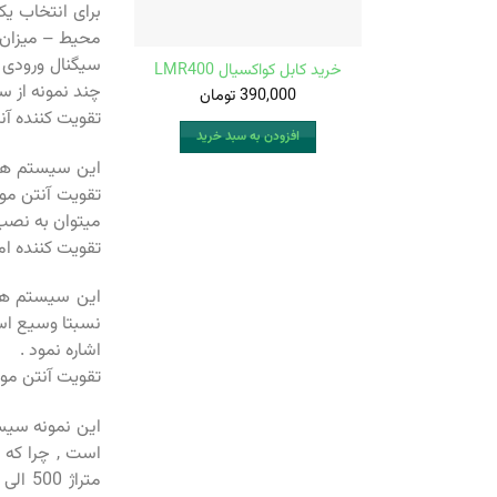
برای انتخاب ی
محیط – میزان 
سیگنال ورودی 
خرید کابل کواکسیال LMR400
چند نمونه از س
390,000
تومان
تقویت کننده آن
افزودن به سبد خرید
این سیستم ها ب
میتوان به نصب 
تقویت کننده ام
نسبتا وسیع است
اشاره نمود .
تقویت آنتن موبا
این نمونه سیس
است , چرا که 