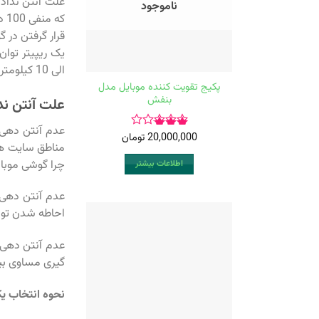
علت آنتن نداد
ناموجود
که
قرار گرفتن در 
الی 10 کیلومتر به وضعیت ایدا آل رسانید
پکیج تقویت کننده موبایل مدل
بنفش
علت آنتن ند
عدم آنتن دهی 
20,000,000
تومان
امتیاز
مناطق سایت های
3.00
چرا گوشی موبای
اطلاعات بیشتر
از 5
عدم آنتن دهی 
احاطه شدن توس
عدم آنتن دهی 
گیری مساوی بی
نحوه انتخاب یک