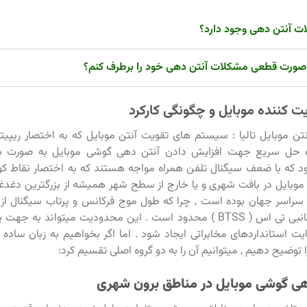
ت آنتن دهی وجود دارد؟
صورت قطعی مشکلات آنتن دهی خود را برطرف کنم؟
ت کننده موبایل و چگونگی کارکرد
تن موبایل تالیا : سیستم های تقویت آنتن موبایل که به اختصار ریپیتر
 حل سریع جهت افزایش دادن آنتن دهی گوشی موبایل به صورت بی
ه با ضعف سیگنال تلفن همراه مواجه هستند که به اختصار نقاط کور
وبایل در بافت شهری و یا خارج از سطح شهر همیشه از بزرگترین دغدغه
 سراسر جهان بوده است , چرا که طول موج فرکانس و پرتاب سیگنال ا
مخابراتی یا همانبی تی اس ( BTSS ) محدود است . این محدودیت میتواند به
یت استانداردهای مخابراتی ایجاد شود . اما اگر بخواهیم به زبان ساده
 توضیح دهیم , میتوانیم آن را به دو گروه اصلی تقسیم کرد:
هی گوشی موبایل در مناطق برون شهری