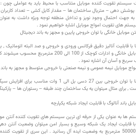
ک سیستم تقویت کننده موبایل متناسب با محیط باید به عواملی چون :
پوشش دهی – متریال ساختمان ها – مقدار کابل کشی – تعداد کاربران 
به جهت احتمال وجود نویز و تداخل منطقه توجه ویژه داشت به عنوان م
یستم های تقویت امواج موبایل اشاره خواهیم نمود .
تن موبایل خانگی با توان خروجی پایین و مجهز به باند دیجیتال
ا قابلیت آنالیز دقیق فرکانس ورودی و خروجی و صد البته اتوماتیک , 
تقویت آنتن موبایل خانگی و ادارات کوچک از 100 الی 200 مترم
سریع و آسان آن اشاره نمود .
واج موبایل نیمه عمومی و نیمه صنعتی با خروجی متوسط و مجهز به باند 
این سیستم ها با توان خروجی بین 27 دسی بل الی 1 وات مناسب
 , برای مثال میتوان یه یک ساختمان چند طبقه – رستوران ها – پارکین
یل باند آنالوگ با قابلیت ایجاد شبکه یکپارچه
تم ها به عنوان یکی از حرفه ای ترین سیستم های تقویت کننده آنتن مو
با قابلیت ایجاد یک شبکه وسیع و بسیار امن میتوان وضعیت آنتن دهی ت
متراژ 500 الی 50000 مترمربع به وضعیت ایده آل رسانید . این سری از تقویت ک