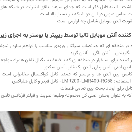
سیگنال 3G و 4G محسوب میشود که به دنبال آن افزایش سرعت اینترنت و سرعت آپ
ت تماس صوتی در این دو شبکه نیز بسیار بالا است .
قویت آنتن موبایل شامل چه لوازمی است
ننده آنتن موبایل تالیا توسط ریپیتر یا بوستر به اجزای زیر 
 در منطقه ای که حدنصاب سیگنال ورودی مناسب را فراهم سازد , نمونه
 لگاریتمی – آنتن یاگی – آنتن گرید
کننده برای استقرار در منطقه ای که با ضعف سیگنال تلفن همراه مواجه 
نتن امنی , آنتن پنلی , آنتن بک فایر , آنتن سکتور
رکانس بین آنتن ها و بوستر که عمدتا کابل کواکسیال مخابراتی است ,
LMR- کابل فیدر و کابل هلیاکس
کابل برای ایجاد بست بین تمامی قطعات
ر که به عنوان بخش اصلی کل مجموعه وظیفه تقویت و فیلتر فرکانس تلفن ه