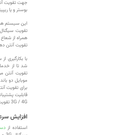
جهت تقویت آنت
بوستر و یا ریپی
این سیستم ها ب
تقویت سیگنال
همراه از شعاع 1 کیلومتر الی 10 کیلومتر را دارا هستند که البته بسته به توان خروجی آنها متفاوت است
تقویت آنتن دهی 
با بکارگیری ا
شد تا از خدمات
تقویت آنتن مو
قابلیت پشتیبانی از فرکانس های
3G / 4G تقویت آنتن دهی
افزایش سرعت
استفاده از
دست