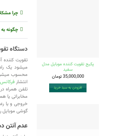
چرا مشکلا
چگونه به 
دستگاه تقوی
تقویت کننده آن
پکیج تقویت کننده موبایل مدل
میشود یک راه
سفید
محسوب میشود ک
35,000,000
تومان
انتشار
فرکانس
م
افزودن به سبد خرید
تلفن همراه در
خروجی و یا رعا
گوشی موبایل را
عدم آنتن د