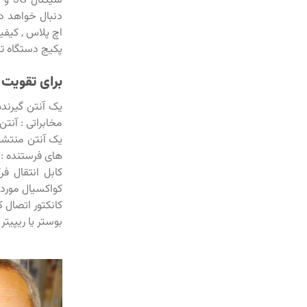
اچ پلاس , کیفی
پکیج دستگاه ت
برای تقویت ک
یک آنتن گیرنده
مخابراتی : آنتن
یک آنتن منتشر 
های فرستنده : آ
کابل انتقال ف
کواکسیال مورد استفاده : 200-LMR400-RG58
کانکتور اتصال 
بوستر یا ریپیت