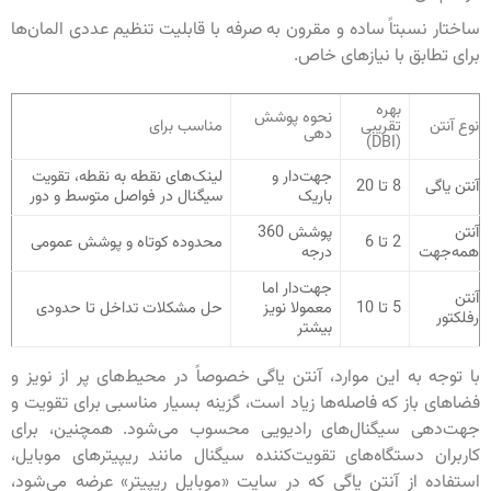
ساختار نسبتاً ساده و مقرون به صرفه با قابلیت تنظیم عددی المان‌ها
برای تطابق با نیازهای خاص.
بهره
نحوه پوشش
نوع آنتن
تقریبی
مناسب برای
دهی
(DBI)
جهت‌دار و
لینک‌های نقطه به نقطه، تقویت
آنتن یاگی
8 تا 20
باریک
سیگنال در فواصل متوسط و دور
آنتن
پوشش 360
2 تا 6
محدوده کوتاه و پوشش عمومی
همه‌جهت
درجه
جهت‌دار اما
آنتن
5 تا 10
معمولا نویز
حل مشکلات تداخل تا حدودی
رفلکتور
بیشتر
با توجه به این موارد، آنتن یاگی خصوصاً در محیط‌های پر از نویز و
فضاهای باز که فاصله‌ها زیاد است، گزینه بسیار مناسبی برای تقویت و
جهت‌دهی سیگنال‌های رادیویی محسوب می‌شود. همچنین، برای
کاربران دستگاه‌های تقویت‌کننده سیگنال مانند ریپیترهای موبایل،
استفاده از آنتن یاگی که در سایت «موبایل ریپیتر» عرضه می‌شود،