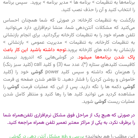
برنامه‌ها به تنظیمات > برنامه ها > مدیر برنامه > بروید. سپس برنامه
را انتخاب کنید و آن را حذف نصب کنید.
بازگشت به تنظیمات کارخانه: در صورتی که شما همچنان احساس
می‌کنید که مشکلات آنتن‌دهی شما، منشا نرم‌افزاری دارد می‌توانید
تلفن همراه خود را به تنظیمات کارخانه برگردانید. برای انجام بازنشانی
به تنظیمات کارخانه، به تنظیمات > مدیریت عمومی > بازنشانی >
بازنشانی به داده های کارخانه بروید
.توجه داشته باشید این کار باعث
پاک شدن برنامه‌ها میشود
. در گوشی‌هایی که اندروید نیستند
کافیست
کلیدهای ستاره (*)، عدد سه (3) و کلید call (کلید سبز رنگ)
را هم‌زمان نگه داشته و سپس کلید power
گوشی
خود را (کلید
خاموش و روشن کردن) را فشار دهید. تا ظاهر شدن صفحه ی فرمت
گوشی
دکمه ها را نگه دارید. پس از این که عملیات فرمت
گوشی
را
مشاهده کردید می توانید کلید ها را رها کنید و منتظر کامل شدن
عملیات ریست
گوشی
شوید.
در صورتی که هیچ یک از مراحل فوق مشکل نرم‌افزاری تلفن‌همراه شما
را برطرف نکرد، به یکی از مراکز معتبر تعمیر تلفن همراه مراجعه کنید.
این مطلب را هم بخوانید»
بررسی و رفع مشکل آنتن دهی در گوشی