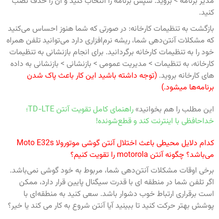
مدیر برنامه > بروید. سپس برنامه را انتخاب کنید و آن را حذف نصب
کنید.
بازگشت به تنظیمات کارخانه: در صورتی که شما هنوز احساس می‌کنید
که مشکلات آنتن‌دهی شما، ریشه نرم‌افزاری دارد می‌توانید تلفن همراه
خود را به تنظیمات کارخانه برگردانید. برای انجام بازنشانی به تنظیمات
کارخانه، به تنظیمات > مدیریت عمومی > بازنشانی > بازنشانی به داده
های کارخانه بروید.
(توجه داشته باشید این کار باعث پاک شدن
برنامه‌ها میشود.)
این مطلب را هم بخوانید»
راهنمای کامل تقویت آنتن TD-LTE؛
خداحافظی با اینترنت کند و قطع‌شونده!
کدام دلایل محیطی باعث اختلال آنتن گوشی موتورولا Moto E32s
می‌باشد؟ چگونه آنتن motorola را تقویت کنیم؟
برخی اوقات مشکلات آنتن‌دهی شما، مربوط به خود گوشی نمی‌باشد.
اگر تلفن شما در منطقه ای با قدرت سیگنال پایین قرار دارد، ممکن
است برقراری ارتباط خوب دشوار باشد. سعی کنید به منطقه‌ای با
پوشش بهتر حرکت کنید تا ببینید آیا آنتن شروع به کار می کند یا خیر‌؟