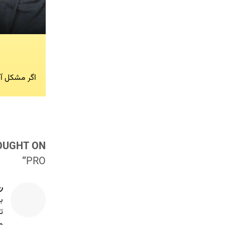
اگر مشکل آن
UGHT ON “
”
PRO
ر
ت
م