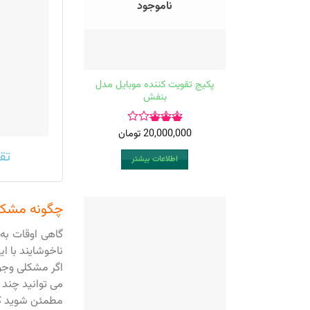
ناموجود
پکیج تقویت کننده موبایل مدل
بنفش
20,000,000
تومان
امتیاز
3.00
تق
اطلاعات بیشتر
از 5
چگونه مشکل اتصال وای 
گاهی اوقات به
ناخوشایند با 
اگر مشکلی وجود 
می توانید چند ب
مطمئن شوید که 