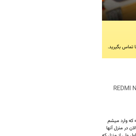
ا تماس بگیرید.
ئومی نوت 9 پرو REDMI NOTE 9
محیطی مانند خانه که وارد میشم
ن در منزل آنها
ل ولی از منزل که