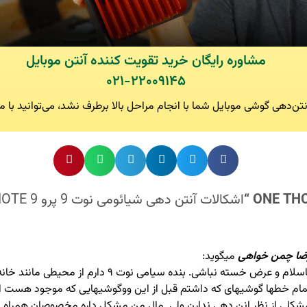
مشاوره رایگان خرید تقویت کننده آنتن موبایل
۰۲۱-۲۲۰۰۹۱۴۵
تن‌دهی گوشی موبایل شما با انجام مراحل بالا برطرف نشد، می‌توانید با م
ONE THO
اشکالات آنتن دهی شیا
ضا چمن خواهی
میگوید:
باسلام و عرض خسته نباشی. بنده سیامی نوت ۹ دارم از 
مام خطها گوشیهای که داشتم قبل از این ووگوشیهایی که موجود هست الا
شکلی از نظر انن دهی ندارن ولی. مال من مشکل داره مخصوصان همراه او