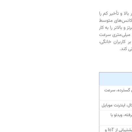
 بالا و تأخیر کم را
 فرکانس‌های پایین مانند 600 و 700 مگاهرتز، فرکانس‌های متوسط
فرکانس‌های بالای میلی‌متری (mmWave) در باندهای 24 گیگاهرتز و بالاتر را به کار
ی میلی‌متری سرعت
 فراهم می‌آورند. این ترکیب اجازه می‌دهد تا 5G علاوه بر کاربران خانگی،
 گسترده، سرعت
، اینترنت موبایل
ته، ویدئو با
پهنای باند بسیار بالا، تأخیر کم، پشتیبانی از IoT و