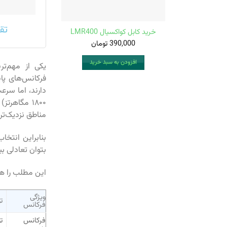
تق
خرید کابل کواکسیال LMR400
390,000
تومان
افزودن به سبد خرید
یکی از مهم‌ت
دارند، اما سرع
۱۸۰۰ مگاهرت
مناطق نزدیک‌تر
بنابراین انتخا
بتوان تعادلی بی
این مطلب را ه
ویژگی
ت
فرکانس
فرکانس
ت