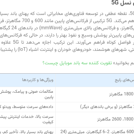
نسل 5G
نسل پنجم یا 5G، نقطه عطفی در توسعه فناوری‌های مخابراتی است که پهنای باند بسیار
برای کاربران فراهم می‌کند. 5G ترکیبی از
در بازه 2 تا 6 گیگاهرتز، و 
س‌های پایین‌تر پوشش وسیع و نفوذ بهتر را دارند، در حالی که فرکانس‌ها
بسیار بالا را در فواصل کوتاه
هرهای هوشمند، خودروهای خودران و اینترنت اشیاء (IoT) را پشتیبانی کند.
م بخوانید»
تقویت کننده سه باند موبایل چیست؟
س‌های رایج
ویژگی‌ها و کاربردها
مکالمات صوتی و پیامک، پوشش
پایین
ر)
داده‌های سرعت متوسط، ویدئو کال
سرعت بالا، خدمات اینترنتی پیشرف
کیفیت
600-700 مگاهرتز، 2-6 گیگاهرتز، میلی‌متری (24