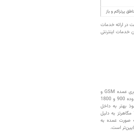
ق پرتراکم و باز
ت در ارائه خدمات
ن خدمات اینترنتی
نسل دوم شبکه‌های موبایل، که به عنوان 2G شناخته می‌شود، اساساً شامل دو فناوری عمده GSM و
CDMA است. این نسل اساس ارتباطات تلفنی را شکل داد و به فرکانس‌هایی در محدوده 900 و 1800
توانایی نفوذ بهتر به داخل
ساختمان‌ها، در مناطق روستایی و فضاهای باز کاربرد بیشتری دارد، در حالی که 1800 مگاهرتز به دلیل
ه صورت عمده به
یین‌تر است.