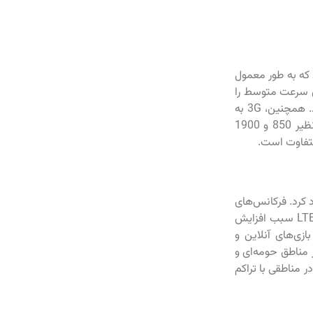
ی مانند UMTS و CDMA2000 معرفی شدند که به طور معمول
داده‌های سرعت متوسط را
فراهم آورد و زمینه را برای ارائه خدماتی مانند مرور وب، ارسال ایمیل و ویدئو کال باز کرد. همچنین، 3G به
تقویت پوشش و بهبود کیفیت تماس‌ها کمک کرد. برخی کشورها از فرکانس‌های دیگر نظیر 850 و 1900
بی‌سیم ایجاد کرد. فرکانس‌های
اصلی مورد استفاده در 4G در باندهای 800، 1800 و 2600 مگاهرتز قرار دارند. فناوری LTE سبب افزایش
ازی‌های آنلاین و
رای پوشش گسترده در مناطق حومه‌ای و
اتر مثل 1800 و 2600 مگاهرتز بیشتر در مناطقی با تراکم