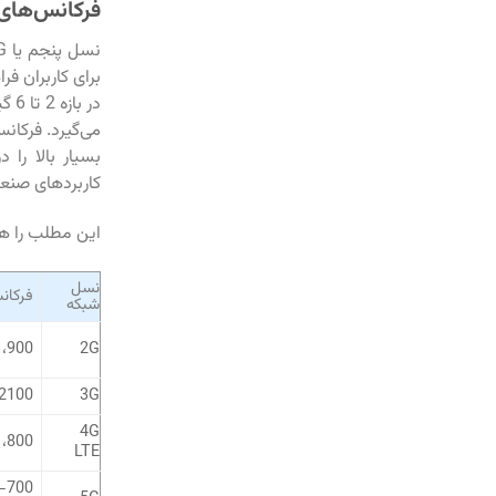
فرکانس‌های 
می‌گیرد. فرکان
کاربردهای صنعتی، ش
این مطلب را ه
نسل
فرکان
شبکه
2G
900، 1800 مگاهرتز
3G
2100 مگاهرتز (و برخی باندهای دیگ
4G
800، 1800، 2600 مگاهرتز
LTE